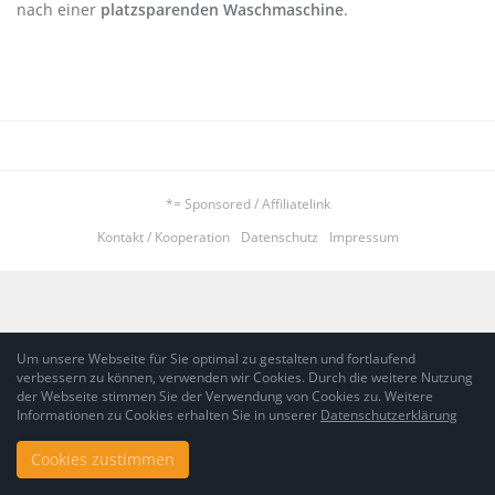
nach einer
platzsparenden
Waschmaschine
.
*= Sponsored / Affiliatelink
Kontakt / Kooperation
Datenschutz
Impressum
Um unsere Webseite für Sie optimal zu gestalten und fortlaufend
verbessern zu können, verwenden wir Cookies. Durch die weitere Nutzung
der Webseite stimmen Sie der Verwendung von Cookies zu. Weitere
Informationen zu Cookies erhalten Sie in unserer
Datenschutzerklärung
Cookies zustimmen