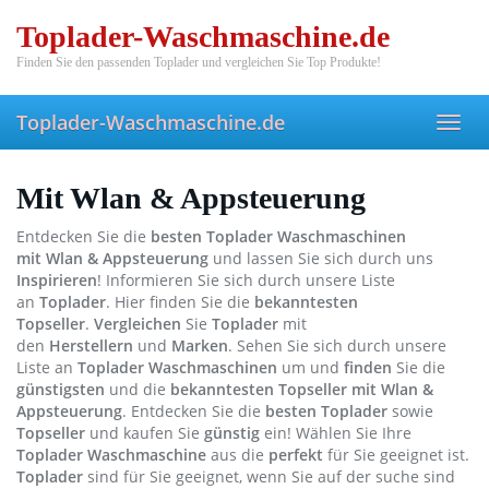
Skip
Toplader-Waschmaschine.de
to
main
Finden Sie den passenden Toplader und vergleichen Sie Top Produkte!
content
Toplader-Waschmaschine.de
Toggl
navig
Mit Wlan & Appsteuerung
Entdecken Sie die
besten Toplader Waschmaschinen
mit Wlan & Appsteuerung
und lassen Sie sich durch uns
Inspirieren
! Informieren Sie sich durch unsere Liste
an
Toplader
. Hier finden Sie die
bekanntesten
Topseller
.
Vergleichen
Sie
Toplader
mit
den
Herstellern
und
Marken
. Sehen Sie sich durch unsere
Liste an
Toplader Waschmaschinen
um und
finden
Sie die
günstigsten
und die
bekanntesten Topseller mit Wlan &
Appsteuerung
. Entdecken Sie die
besten
Toplader
sowie
Topseller
und kaufen Sie
günstig
ein! Wählen Sie Ihre
Toplader
Waschmaschine
aus die
perfekt
für Sie geeignet ist.
Toplader
sind für Sie geeignet, wenn Sie auf der suche sind